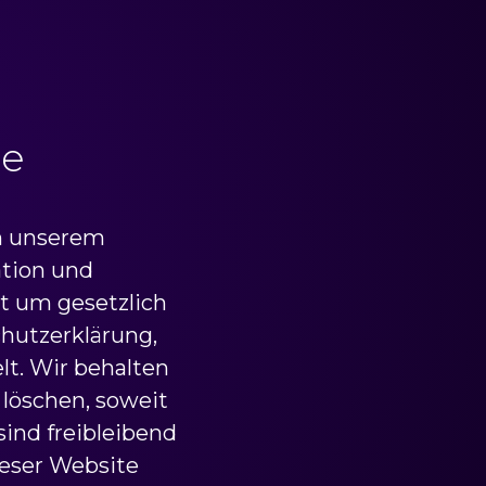
se
ch unserem
ation und
ht um gesetzlich
chutzerklärung,
t. Wir behalten
u löschen, soweit
sind freibleibend
ieser Website