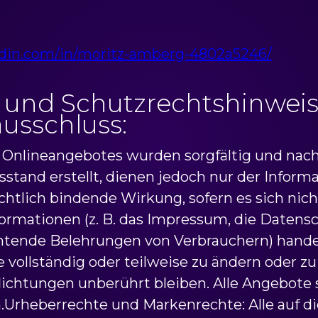
edin.com/in/moritz-amberg-4802a5246/
 und Schutzrechtshinwei
usschluss:
s Onlineangebotes wurden sorgfältig und na
sstand erstellt, dienen jedoch nur der Inform
echtlich bindende Wirkung, sofern es sich nic
formationen (z. B. das Impressum, die Datens
htende Belehrungen von Verbrauchern) handel
te vollständig oder teilweise zu ändern oder z
flichtungen unberührt bleiben. Alle Angebote 
.Urheberrechte und Markenrechte: Alle auf d