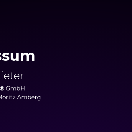
ssum
ieter
®
GmbH
 Moritz Amberg
6